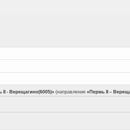
 II - Верещагино(6005)»
(направление
«Пермь II – Верещ