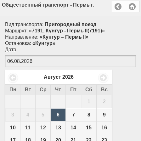
Общественный транспорт - Пермь г.
Вид транспорта:
Пригородный поезд
Маршрут:
«7191, Кунгур - Пермь II(7191)»
Направление:
«Кунгур – Пермь II»
Остановка:
«Кунгур»
Дата:
Август
2026
Пн
Вт
Ср
Чт
Пт
Сб
Вс
1
2
3
4
5
6
7
8
9
10
11
12
13
14
15
16
17
18
19
20
21
22
23